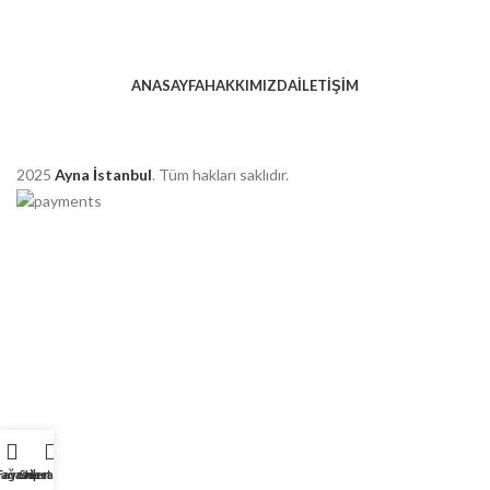
ANASAYFA
HAKKIMIZDA
İLETIŞIM
2025
Ayna İstanbul
. Tüm hakları saklıdır.
ağaza
Favoriler
Sepet
Hesabım