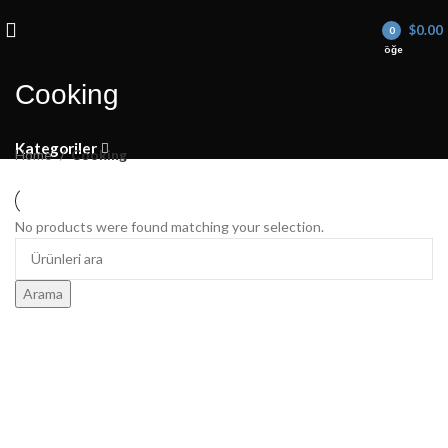
Tüm ürünlerimizde %20'ye Varan İndirimler Sizi Bekliyor!
$
0.00
0
öğe
Cooking
Kategoriler
Home
Cooking
No products were found matching your selection.
Arama